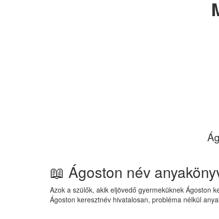
Ág
📖 Ágoston név anyaköny
Azok a szülők, akik eljövedő gyermeküknek Ágoston ke
Ágoston keresztnév hivatalosan, probléma nélkül any