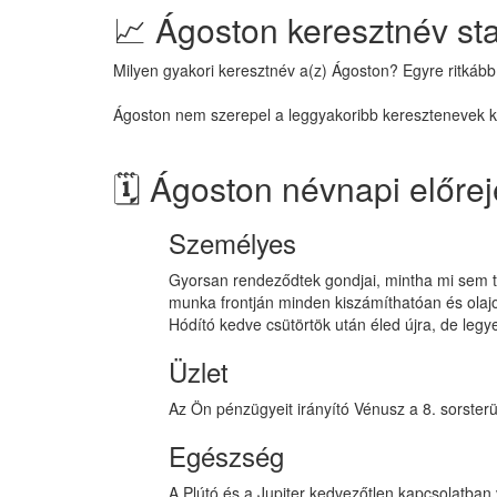
📈 Ágoston keresztnév sta
Milyen gyakori keresztnév a(z) Ágoston? Egyre ritkább
Ágoston nem szerepel a leggyakoribb keresztenevek köz
🗓️ Ágoston névnapi előre
Személyes
Gyorsan rendeződtek gondjai, mintha mi sem tör
munka frontján minden kiszámíthatóan és olajoz
Hódító kedve csütörtök után éled újra, de legy
Üzlet
Az Ön pénzügyeit irányító Vénusz a 8. sorsterül
Egészség
A Plútó és a Jupiter kedvezőtlen kapcsolatban