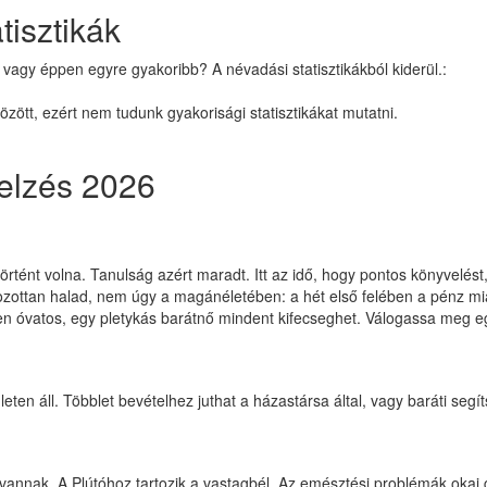
tisztikák
 vagy éppen egyre gyakoribb? A névadási statisztikákból kiderül.:
ött, ezért nem tudunk gyakorisági statisztikákat mutatni.
jelzés 2026
tént volna. Tanulság azért maradt. Itt az idő, hogy pontos könyvelést,
ottan halad, nem úgy a magánéletében: a hét első felében a pénz miatti 
en óvatos, egy pletykás barátnő mindent kifecseghet. Válogassa meg egy
eten áll. Többlet bevételhez juthat a házastársa által, vagy baráti segít
 vannak. A Plútóhoz tartozik a vastagbél. Az emésztési problémák okai 