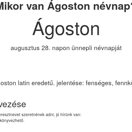
Mikor van Ágoston névnap
Ágoston
augusztus 28. napon ünnepli névnapját
oston latin eredetű. jelentése: fenséges, fennkö
vezése
resztnevet szeretnének adni, jó hírünk van:
akönyvezhető.