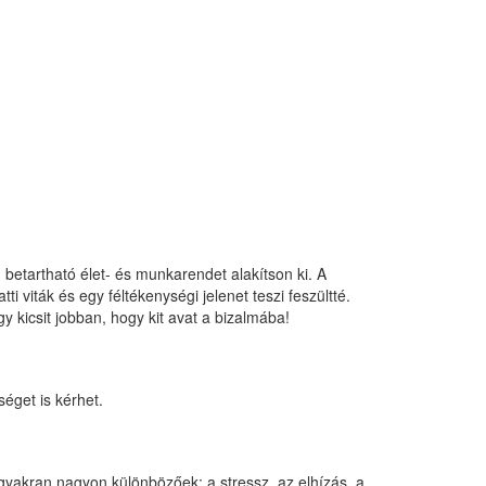
 betartható élet- és munkarendet alakítson ki. A
viták és egy féltékenységi jelenet teszi feszültté.
 kicsit jobban, hogy kit avat a bizalmába!
séget is kérhet.
gyakran nagyon különbözőek: a stressz, az elhízás, a