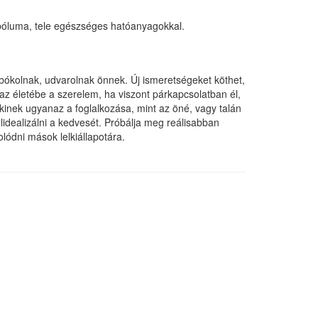
bóluma, tele egészséges hatóanyagokkal.
bókolnak, udvarolnak önnek. Új ismeretségeket köthet,
az életébe a szerelem, ha viszont párkapcsolatban él,
 akinek ugyanaz a foglalkozása, mint az öné, vagy talán
idealizálni a kedvesét. Próbálja meg reálisabban
olódni mások lelkiállapotára.