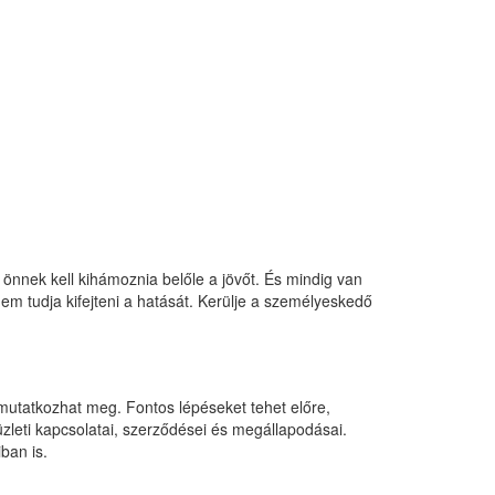
t: önnek kell kihámoznia belőle a jövőt. És mindig van
em tudja kifejteni a hatását. Kerülje a személyeskedő
 mutatkozhat meg. Fontos lépéseket tehet előre,
zleti kapcsolatai, szerződései és megállapodásai.
ban is.