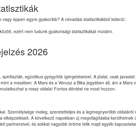
atisztikák
b vagy éppen egyre gyakoribb? A névadási statisztikákból kiderül.:
özött, ezért nem tudunk gyakorisági statisztikákat mutatni.
ejelzés 2026
 spiritiszták, egzotikus gyógyítók ígérgetéseivel. A jóslat, csak javasla
, mint a mesében. A Mars és a Vénusz a Bika jegyében áll, ám a Mars n
gmutatkozhat a rossz oldala! Fontos döntést ne most hozzon.
okkal. Személyisége meleg, szeretetteljes és a legmegnyerőbb oldaláról
ja elképzeléseit. A következő napokban új megvilágításba kerülhetnek ü
leti partnereivel, és sokkal nagyobb öröme telik majd egyéb kapcsolatai