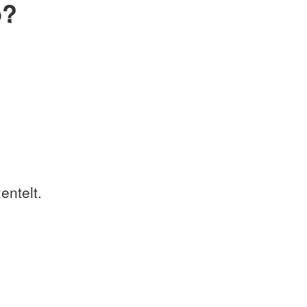
p?
entelt.