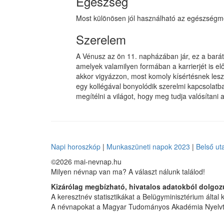
Egészség
Most különösen jól használható az egészségm
Szerelem
A Vénusz az ön 11. napházában jár, ez a barát
amelyek valamilyen formában a karrierjét is e
akkor vigyázzon, most komoly kísértésnek lesz k
egy kollégával bonyolódik szerelmi kapcsolatb
megítélni a világot, hogy meg tudja valósítani 
Napi horoszkóp
|
Munkaszüneti napok 2023
|
Belső ut
©2026 mai-nevnap.hu
Milyen névnap van ma? A választ nálunk találod!
Kizárólag megbízható, hivatalos adatokból dolgoz
A keresztnév statisztikákat a Belügyminisztérium által kö
A névnapokat a Magyar Tudományos Akadémia Nyelvtu