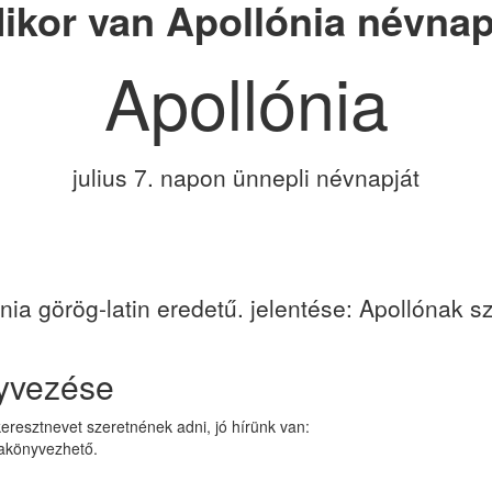
ikor van Apollónia névna
Apollónia
julius 7. napon ünnepli névnapját
nia görög-latin eredetű. jelentése: Apollónak sz
nyvezése
eresztnevet szeretnének adni, jó hírünk van:
yakönyvezhető.