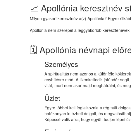
📈 Apollónia keresztnév st
Milyen gyakori keresztnév a(z) Apollónia? Egyre ritkáb
Apollónia nem szerepel a leggyakoribb keresztenevek k
🗓️ Apollónia névnapi előr
Személyes
A spiritualitás nem azonos a különféle kóklerek,
enyhítésre mód. A tizenkettedik jótündér segít
vitát, mert nem akar majd meghátrálni, és me
Üzlet
Egyre többet kell foglalkoznia a régmúlt dolg
hatékonyan intézheti dolgait, és megvalósíthat
Képessé válik arra, hogy együtt tudjon lépni üz