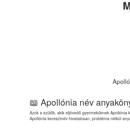
M
Apolló
📖 Apollónia név anyakö
Azok a szülők, akik eljövedő gyermeküknek Apollónia k
Apollónia keresztnév hivatalosan, probléma nélkül an