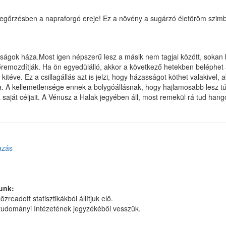
egőrzésben a napraforgó ereje! Ez a növény a sugárzó életöröm szim
ságok háza.Most igen népszerű lesz a másik nem tagjai között, sokan 
lőremozdítják. Ha ön egyedülálló, akkor a következő hetekben beléphet 
itéve. Ez a csillagállás azt is jelzi, hogy házasságot köthet valakivel,
a. A kellemetlensége ennek a bolygóállásnak, hogy hajlamosabb lesz túl
a saját céljait. A Vénusz a Halak jegyében áll, most remekül rá tud hang
azás
unk:
zreadott statisztikákból állítjuk elő.
dományi Intézetének jegyzékéből vesszük.