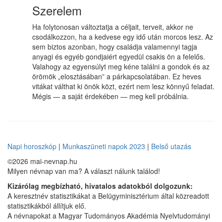
Szerelem
Ha folytonosan változtatja a céljait, terveit, akkor ne
csodálkozzon, ha a kedvese egy idő után morcos lesz. Az
sem biztos azonban, hogy családja valamennyi tagja
anyagi és egyéb gondjaiért egyedül csakis ön a felelős.
Valahogy az egyensúlyt meg kéne találni a gondok és az
örömök „elosztásában” a párkapcsolatában. Ez heves
vitákat válthat ki önök közt, ezért nem lesz könnyű feladat.
Mégis — a saját érdekében — meg kell próbálnia.
Napi horoszkóp
|
Munkaszüneti napok 2023
|
Belső utazás
©2026 mai-nevnap.hu
Milyen névnap van ma? A választ nálunk találod!
Kizárólag megbízható, hivatalos adatokból dolgozunk:
A keresztnév statisztikákat a Belügyminisztérium által közreadott
statisztikákból állítjuk elő.
A névnapokat a Magyar Tudományos Akadémia Nyelvtudományi