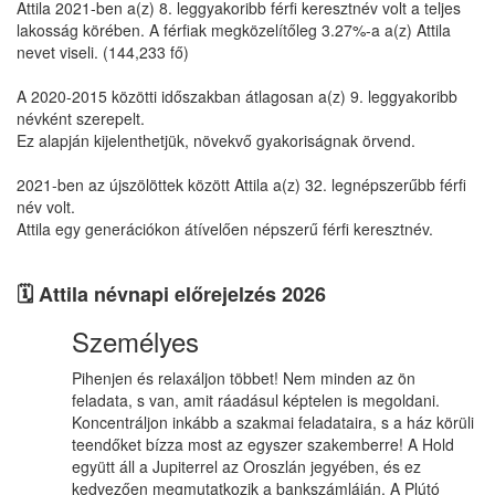
Attila 2021-ben a(z) 8. leggyakoribb férfi keresztnév volt a teljes
lakosság körében. A férfiak megközelítőleg 3.27%-a a(z) Attila
nevet viseli. (144,233 fő)
A 2020-2015 közötti időszakban átlagosan a(z) 9. leggyakoribb
névként szerepelt.
Ez alapján kijelenthetjük, növekvő gyakoriságnak örvend.
2021-ben az újszölöttek között Attila a(z) 32. legnépszerűbb férfi
név volt.
Attila egy generációkon átívelően népszerű férfi keresztnév.
🗓️ Attila névnapi előrejelzés 2026
Személyes
Pihenjen és relaxáljon többet! Nem minden az ön
feladata, s van, amit ráadásul képtelen is megoldani.
Koncentráljon inkább a szakmai feladataira, s a ház körüli
teendőket bízza most az egyszer szakemberre! A Hold
együtt áll a Jupiterrel az Oroszlán jegyében, és ez
kedvezően megmutatkozik a bankszámláján. A Plútó