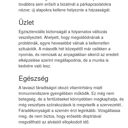
továbbra sem erősíti a bizalmát a párkapcsolatokra
nézve: új alapokra kellene helyeznie a házasságát.
Üzlet
Egzisztenciális biztonságát a folyamatos változás
veszélyezteti. Ahelyett, hogy megoldódnának a
problémák, egyre hevesebbé válnak a kellemetlen
szituációk. A második hét közepétől már csökken a
nyomás, és nemcsak az anyagiakban sikerül az eredeti
elképzelése szerint megállapodnia, de a munka is
kedvére való lesz.
Egészség
A tavaszi fáradtságot okozó vitaminhiány miatt
immunrendszere gyengébben működik. Ez még nem
betegség, de a fertőzéseket könnyebben megkaphatja, és
még veszélyes szórakozások is megviselik a szervezetét..
Fáradékonyságát a szemén érzi leginkább. Vizsgáltassa
meg, de nem biztos, hogy erősebb dioptriával
megváltható az alvástól ellopkodott idő.