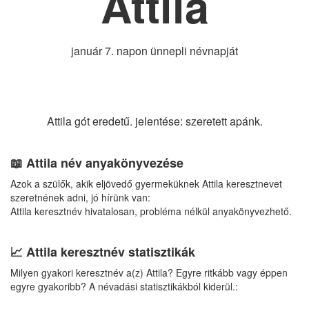
Attila
január 7. napon ünnepli névnapját
Attila gót eredetű. jelentése: szeretett apánk.
📖 Attila név anyakönyvezése
Azok a szülők, akik eljövedő gyermeküknek Attila keresztnevet
szeretnének adni, jó hírünk van:
Attila keresztnév hivatalosan, probléma nélkül anyakönyvezhető.
📈 Attila keresztnév statisztikák
Milyen gyakori keresztnév a(z) Attila? Egyre ritkább vagy éppen
egyre gyakoribb? A névadási statisztikákból kiderül.: