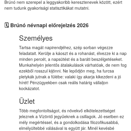
Brúnó nem szerepel a leggyakoribb keresztenevek között, ezért
nem tudunk gyakorisági statisztikákat mutatni.
🗓️ Brúnó névnapi előrejelzés 2026
Személyes
Tartsa magát napirendjéhez, szép sorban végezze
feladatait. Kerülje a káoszt és a rohanást, élvezze ki a nap
minden percét, a napsütést és a baráti beszélgetéseket.
Munkahelyén jelentős átalakulások várhatóak, de nem fog
ezekből rosszul kijönni. Ne lepődjön meg, ha furcsa
pletykák jutnak a fülébe: valaki így akarja kikezdeni a jó
hírét! Pénzügyekben csak reális határig vállaljon
kockázatot.
Üzlet
Több megfontoltságot, és növekvő elkötelezettséget
jeleznek a Vízöntő jegyűeknek a csillagok. Jó esetben ez
mély megértéssel, és a gondolkodása filozofikusabbá,
elmélyültebbé válásával is együtt jár. Minél kevésbé