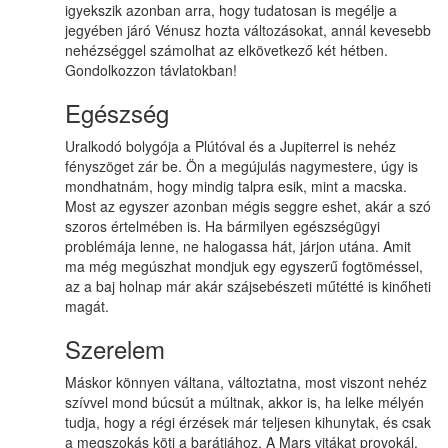
igyekszik azonban arra, hogy tudatosan is megélje a
jegyében járó Vénusz hozta változásokat, annál kevesebb
nehézséggel számolhat az elkövetkező két hétben.
Gondolkozzon távlatokban!
Egészség
Uralkodó bolygója a Plútóval és a Jupiterrel is nehéz
fényszöget zár be. Ön a megújulás nagymestere, úgy is
mondhatnám, hogy mindig talpra esik, mint a macska.
Most az egyszer azonban mégis seggre eshet, akár a szó
szoros értelmében is. Ha bármilyen egészségügyi
problémája lenne, ne halogassa hát, járjon utána. Amit
ma még megúszhat mondjuk egy egyszerű fogtöméssel,
az a baj holnap már akár szájsebészeti műtétté is kinőheti
magát.
Szerelem
Máskor könnyen váltana, változtatna, most viszont nehéz
szívvel mond búcsút a múltnak, akkor is, ha lelke mélyén
tudja, hogy a régi érzések már teljesen kihunytak, és csak
a megszokás köti a barátjához. A Mars vitákat provokál,