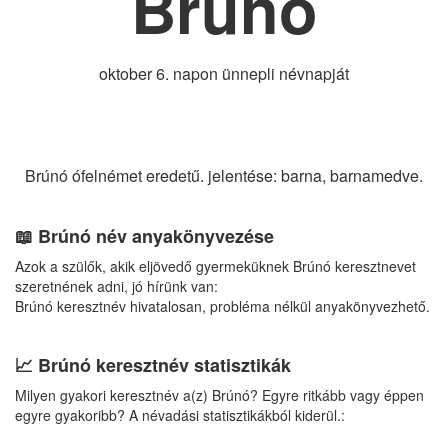
Brúnó
oktober 6. napon ünnepli névnapját
Brúnó ófelnémet eredetű. jelentése: barna, barnamedve.
📖 Brúnó név anyakönyvezése
Azok a szülők, akik eljövedő gyermeküknek Brúnó keresztnevet
szeretnének adni, jó hírünk van:
Brúnó keresztnév hivatalosan, probléma nélkül anyakönyvezhető.
📈 Brúnó keresztnév statisztikák
Milyen gyakori keresztnév a(z) Brúnó? Egyre ritkább vagy éppen
egyre gyakoribb? A névadási statisztikákból kiderül.: