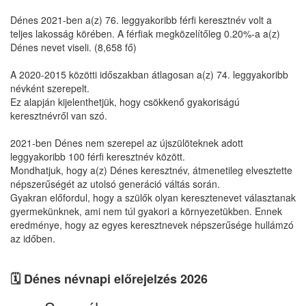
Dénes 2021-ben a(z) 76. leggyakoribb férfi keresztnév volt a
teljes lakosság körében. A férfiak megközelítőleg 0.20%-a a(z)
Dénes nevet viseli. (8,658 fő)
A 2020-2015 közötti időszakban átlagosan a(z) 74. leggyakoribb
névként szerepelt.
Ez alapján kijelenthetjük, hogy csökkenő gyakoriságú
keresztnévről van szó.
2021-ben Dénes nem szerepel az újszülöteknek adott
leggyakoribb 100 férfi keresztnév között.
Mondhatjuk, hogy a(z) Dénes keresztnév, átmenetileg elvesztette
népszerűségét az utolsó generáció váltás során.
Gyakran előfordul, hogy a szülők olyan keresztenevet választanak
gyermekünknek, ami nem túl gyakori a környezetükben. Ennek
eredménye, hogy az egyes keresztnevek népszerűsége hullámzó
az időben.
🗓️ Dénes névnapi előrejelzés 2026