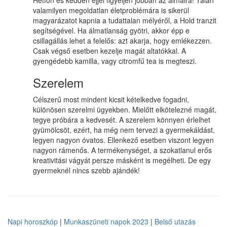
Hétfőn és kedden éjjel figyeljen jobban az álmaira! Talán
valamilyen megoldatlan életproblémára is sikerül
magyarázatot kapnia a tudattalan mélyéről, a Hold tranzit
segítségével. Ha álmatlanság gyötri, akkor épp e
csillagállás lehet a felelős: azt akarja, hogy emlékezzen.
Csak végső esetben kezelje magát altatókkal. A
gyengédebb kamilla, vagy citromfű tea is megteszi.
Szerelem
Célszerű most mindent kicsit kételkedve fogadni,
különösen szerelmi ügyekben. Mielőtt elkötelezné magát,
tegye próbára a kedvesét. A szerelem könnyen érlelhet
gyümölcsöt, ezért, ha még nem tervezi a gyermekáldást,
legyen nagyon óvatos. Ellenkező esetben viszont legyen
nagyon rámenős. A termékenységet, a szokatlanul erős
kreativitási vágyát persze másként is megélheti. De egy
gyermeknél nincs szebb ajándék!
Napi horoszkóp
|
Munkaszüneti napok 2023
|
Belső utazás