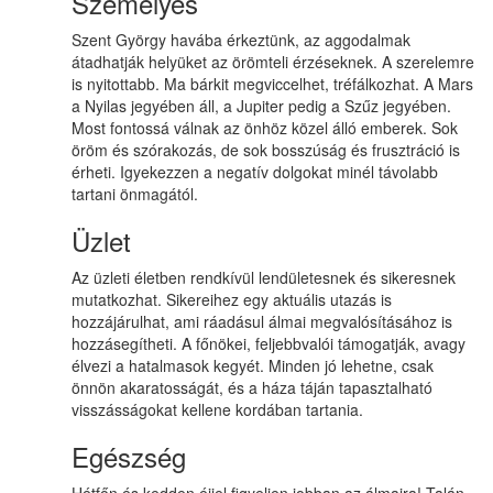
Személyes
Szent György havába érkeztünk, az aggodalmak
átadhatják helyüket az örömteli érzéseknek. A szerelemre
is nyitottabb. Ma bárkit megviccelhet, tréfálkozhat. A Mars
a Nyilas jegyében áll, a Jupiter pedig a Szűz jegyében.
Most fontossá válnak az önhöz közel álló emberek. Sok
öröm és szórakozás, de sok bosszúság és frusztráció is
érheti. Igyekezzen a negatív dolgokat minél távolabb
tartani önmagától.
Üzlet
Az üzleti életben rendkívül lendületesnek és sikeresnek
mutatkozhat. Sikereihez egy aktuális utazás is
hozzájárulhat, ami ráadásul álmai megvalósításához is
hozzásegítheti. A főnökei, feljebbvalói támogatják, avagy
élvezi a hatalmasok kegyét. Minden jó lehetne, csak
önnön akaratosságát, és a háza táján tapasztalható
visszásságokat kellene kordában tartania.
Egészség