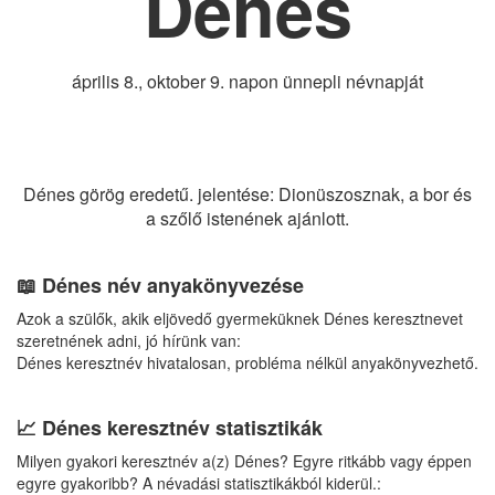
Dénes
április 8., oktober 9. napon ünnepli névnapját
Dénes görög eredetű. jelentése: Dionüszosznak, a bor és
a szőlő istenének ajánlott.
📖 Dénes név anyakönyvezése
Azok a szülők, akik eljövedő gyermeküknek Dénes keresztnevet
szeretnének adni, jó hírünk van:
Dénes keresztnév hivatalosan, probléma nélkül anyakönyvezhető.
📈 Dénes keresztnév statisztikák
Milyen gyakori keresztnév a(z) Dénes? Egyre ritkább vagy éppen
egyre gyakoribb? A névadási statisztikákból kiderül.: