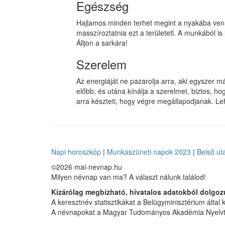
Egészség
Hajlamos minden terhet megint a nyakába venni
masszíroztatnia ezt a területetl. A munkából 
Álljon a sarkára!
Szerelem
Az energiáját ne pazarolja arra, aki egyszer má
előbb, és utána kínálja a szerelmet, biztos, h
arra készteti, hogy végre megállapodjanak. Le
Napi horoszkóp
|
Munkaszüneti napok 2023
|
Belső ut
©2026 mai-nevnap.hu
Milyen névnap van ma? A választ nálunk találod!
Kizárólag megbízható, hivatalos adatokból dolgoz
A keresztnév statisztikákat a Belügyminisztérium által kö
A névnapokat a Magyar Tudományos Akadémia Nyelvtu