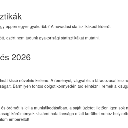
ztikák
agy éppen egyre gyakoribb? A névadási statisztikákból kiderül.:
t, ezért nem tudunk gyakorisági statisztikákat mutatni.
lzés 2026
zalmát kissé növelnie kellene. A reményei, vágyai és a fáradozásai les
donságait. Bármilyen fontos dolgot könnyedén tud elintézni, remek a kisu
, és örömét is leli a munkálkodásában, a saját üzletet illetően igen so
asági körülmények kiszámíthatatlansága miatt kerülhet nehéz helyzetbe
talom embereitől!