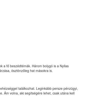
znek a fő beszédtémák. Három bolygó is a Nyilas
gárzása, ösztönzőleg hat másokra is.
k nehézséggel találkozhat. Leginkább persze pénzügyi,
. Ám volna, aki segítségére lehet, csak utána kell