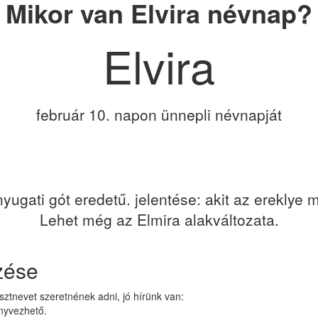
Mikor van Elvira névnap?
Elvira
február 10. napon ünnepli névnapját
nyugati gót eredetű. jelentése: akit az ereklye
Lehet még az Elmira alakváltozata.
zése
sztnevet szeretnének adni, jó hírünk van:
önyvezhető.