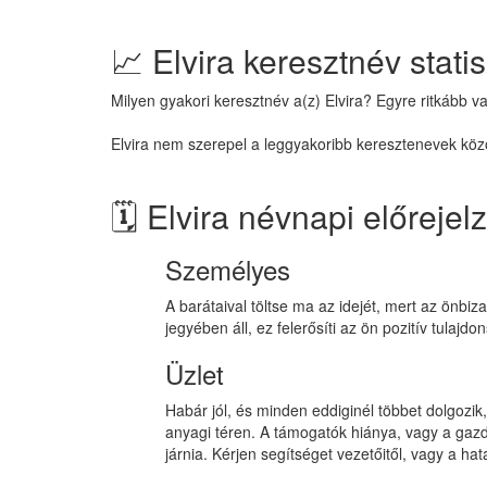
📈 Elvira keresztnév statis
Milyen gyakori keresztnév a(z) Elvira? Egyre ritkább v
Elvira nem szerepel a leggyakoribb keresztenevek közöt
🗓️ Elvira névnapi előreje
Személyes
A barátaival töltse ma az idejét, mert az önbi
jegyében áll, ez felerősíti az ön pozitív tulaj
Üzlet
Habár jól, és minden eddiginél többet dolgozik
anyagi téren. A támogatók hiánya, vagy a gazd
járnia. Kérjen segítséget vezetőitől, vagy a ha