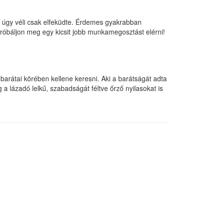
y úgy véli csak elfeküdte. Érdemes gyakrabban
próbáljon meg egy kicsit jobb munkamegosztást elérni!
 barátai körében kellene keresni. Aki a barátságát adta
a lázadó lelkű, szabadságát féltve őrző nyilasokat is