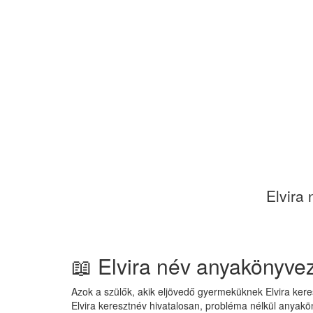
Elvira 
📖 Elvira név anyakönyve
Azok a szülők, akik eljövedő gyermeküknek Elvira kere
Elvira keresztnév hivatalosan, probléma nélkül anyak