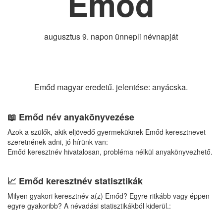
Emőd
augusztus 9. napon ünnepli névnapját
Emőd magyar eredetű. jelentése: anyácska.
📖 Emőd név anyakönyvezése
Azok a szülők, akik eljövedő gyermeküknek Emőd keresztnevet
szeretnének adni, jó hírünk van:
Emőd keresztnév hivatalosan, probléma nélkül anyakönyvezhető.
📈 Emőd keresztnév statisztikák
Milyen gyakori keresztnév a(z) Emőd? Egyre ritkább vagy éppen
egyre gyakoribb? A névadási statisztikákból kiderül.: