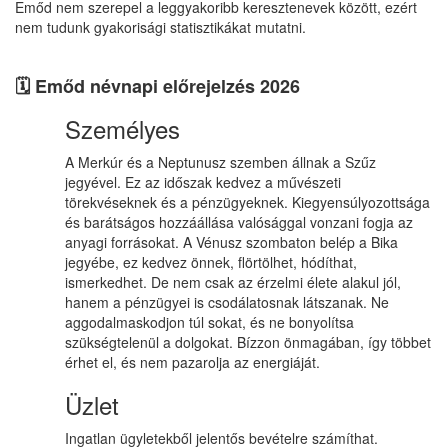
Emőd nem szerepel a leggyakoribb keresztenevek között, ezért
nem tudunk gyakorisági statisztikákat mutatni.
🗓️ Emőd névnapi előrejelzés 2026
Személyes
A Merkúr és a Neptunusz szemben állnak a Szűz
jegyével. Ez az időszak kedvez a művészeti
törekvéseknek és a pénzügyeknek. Kiegyensúlyozottsága
és barátságos hozzáállása valósággal vonzani fogja az
anyagi forrásokat. A Vénusz szombaton belép a Bika
jegyébe, ez kedvez önnek, flörtölhet, hódíthat,
ismerkedhet. De nem csak az érzelmi élete alakul jól,
hanem a pénzügyei is csodálatosnak látszanak. Ne
aggodalmaskodjon túl sokat, és ne bonyolítsa
szükségtelenül a dolgokat. Bízzon önmagában, így többet
érhet el, és nem pazarolja az energiáját.
Üzlet
Ingatlan ügyletekből jelentős bevételre számíthat.