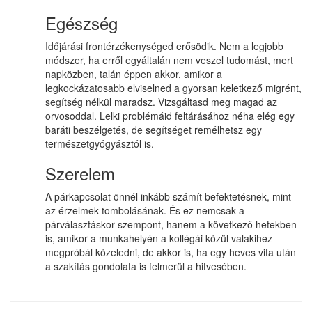
Egészség
Időjárási frontérzékenységed erősödik. Nem a legjobb
módszer, ha erről egyáltalán nem veszel tudomást, mert
napközben, talán éppen akkor, amikor a
legkockázatosabb elviselned a gyorsan keletkező migrént,
segítség nélkül maradsz. Vizsgáltasd meg magad az
orvosoddal. Lelki problémáid feltárásához néha elég egy
baráti beszélgetés, de segítséget remélhetsz egy
természetgyógyásztól is.
Szerelem
A párkapcsolat önnél inkább számít befektetésnek, mint
az érzelmek tombolásának. És ez nemcsak a
párválasztáskor szempont, hanem a következő hetekben
is, amikor a munkahelyén a kollégái közül valakihez
megpróbál közeledni, de akkor is, ha egy heves vita után
a szakítás gondolata is felmerül a hitvesében.