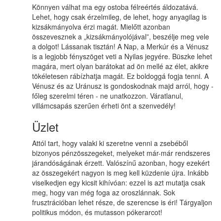
Könnyen válhat ma egy ostoba félreértés áldozatává.
Lehet, hogy csak érzelmileg, de lehet, hogy anyagilag is
kizsákmányolva érzi magát. Mielőtt azonban
összevesznek a „kizsákmányolójával”, beszélje meg vele
a dolgot! Lássanak tisztán! A Nap, a Merkúr és a Vénusz
is a legjobb fényszöget veti a Nyilas jegyére. Büszke lehet
magára, mert olyan barátokat ad ön mellé az élet, akikre
tökéletesen rábízhatja magát. Ez boldoggá fogja tenni. A
Vénusz és az Uránusz is gondoskodnak majd arról, hogy -
főleg szerelmi téren - ne unatkozzon. Váratlanul,
villámcsapás szerűen érheti önt a szenvedély!
Üzlet
Attól tart, hogy valaki ki szeretne venni a zsebéből
bizonyos pénzösszegeket, melyeket már-már rendszeres
járandóságának érzett. Valószínű azonban, hogy ezekért
az összegekért nagyon is meg kell küzdenie újra. Inkább
viselkedjen egy kicsit kihívóan: ezzel is azt mutatja csak
meg, hogy van még foga az oroszlánnak. Sok
frusztrációban lehet része, de szerencse is éri! Tárgyaljon
politikus módon, és mutasson pókerarcot!