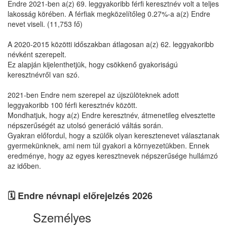
Endre 2021-ben a(z) 69. leggyakoribb férfi keresztnév volt a teljes
lakosság körében. A férfiak megközelítőleg 0.27%-a a(z) Endre
nevet viseli. (11,753 fő)
A 2020-2015 közötti időszakban átlagosan a(z) 62. leggyakoribb
névként szerepelt.
Ez alapján kijelenthetjük, hogy csökkenő gyakoriságú
keresztnévről van szó.
2021-ben Endre nem szerepel az újszülöteknek adott
leggyakoribb 100 férfi keresztnév között.
Mondhatjuk, hogy a(z) Endre keresztnév, átmenetileg elvesztette
népszerűségét az utolsó generáció váltás során.
Gyakran előfordul, hogy a szülők olyan keresztenevet választanak
gyermekünknek, ami nem túl gyakori a környezetükben. Ennek
eredménye, hogy az egyes keresztnevek népszerűsége hullámzó
az időben.
🗓️ Endre névnapi előrejelzés 2026
Személyes