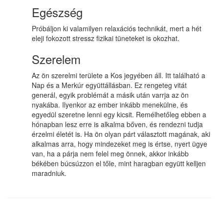
Egészség
Próbáljon ki valamilyen relaxációs technikát, mert a hét
eleji fokozott stressz fizikai tüneteket is okozhat.
Szerelem
Az ön szerelmi területe a Kos jegyében áll. Itt található a
Nap és a Merkúr együttállásban. Ez rengeteg vitát
generál, egyik problémát a másik után varrja az ön
nyakába. Ilyenkor az ember inkább menekülne, és
egyedül szeretne lenni egy kicsit. Remélhetőleg ebben a
hónapban lesz erre is alkalma bőven, és rendezni tudja
érzelmi életét is. Ha ön olyan párt választott magának, aki
alkalmas arra, hogy mindezeket meg is értse, nyert ügye
van, ha a párja nem felel meg önnek, akkor inkább
békében búcsúzzon el tőle, mint haragban együtt kelljen
maradniuk.