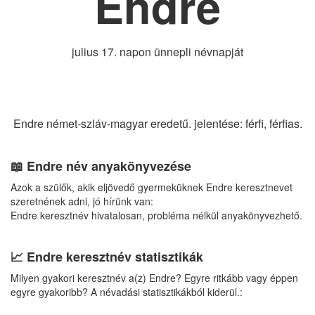
Endre
julius 17. napon ünnepli névnapját
Endre német-szláv-magyar eredetű. jelentése: férfi, férfias.
📖 Endre név anyakönyvezése
Azok a szülők, akik eljövedő gyermeküknek Endre keresztnevet
szeretnének adni, jó hírünk van:
Endre keresztnév hivatalosan, probléma nélkül anyakönyvezhető.
📈 Endre keresztnév statisztikák
Milyen gyakori keresztnév a(z) Endre? Egyre ritkább vagy éppen
egyre gyakoribb? A névadási statisztikákból kiderül.: