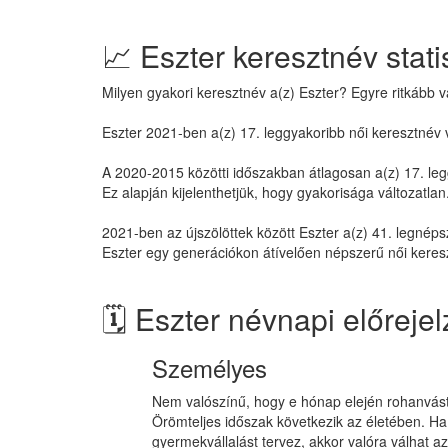
📈 Eszter keresztnév stati
Milyen gyakori keresztnév a(z) Eszter? Egyre ritkább v
Eszter 2021-ben a(z) 17. leggyakoribb női keresztnév v
A 2020-2015 közötti időszakban átlagosan a(z) 17. leg
Ez alapján kijelenthetjük, hogy gyakorisága változatlan
2021-ben az újszölöttek között Eszter a(z) 41. legnéps
Eszter egy generációkon átívelően népszerű női keres
🗓️ Eszter névnapi előreje
Személyes
Nem valószínű, hogy e hónap elején rohanvást tö
Örömteljes időszak következik az életében. Ha
gyermekvállalást tervez, akkor valóra válhat a