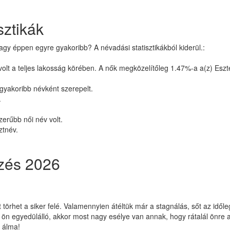
sztikák
agy éppen egyre gyakoribb? A névadási statisztikákból kiderül.:
olt a teljes lakosság körében. A nők megközelítőleg 1.47%-a a(z) Eszter
gyakoribb névként szerepelt.
.
zerűbb női név volt.
ztnév.
lzés 2026
rhet a siker felé. Valamennyien átéltük már a stagnálás, sőt az időleges
 ön egyedülálló, akkor most nagy esélye van annak, hogy rátalál önre 
z álma!