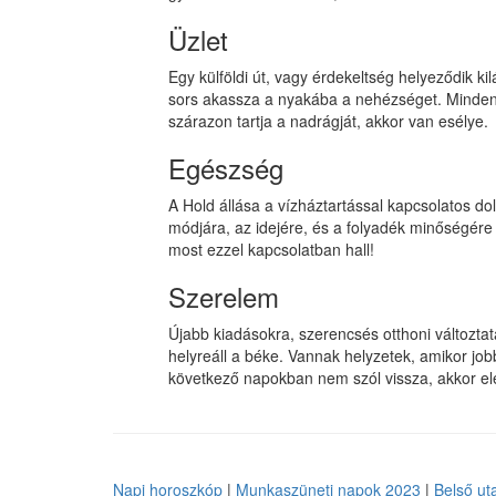
Üzlet
Egy külföldi út, vagy érdekeltség helyeződik kil
sors akassza a nyakába a nehézséget. Minden fi
szárazon tartja a nadrágját, akkor van esélye.
Egészség
A Hold állása a vízháztartással kapcsolatos do
módjára, az idejére, és a folyadék minőségére i
most ezzel kapcsolatban hall!
Szerelem
Újabb kiadásokra, szerencsés otthoni változtat
helyreáll a béke. Vannak helyzetek, amikor jobb
következő napokban nem szól vissza, akkor elej
Napi horoszkóp
|
Munkaszüneti napok 2023
|
Belső ut