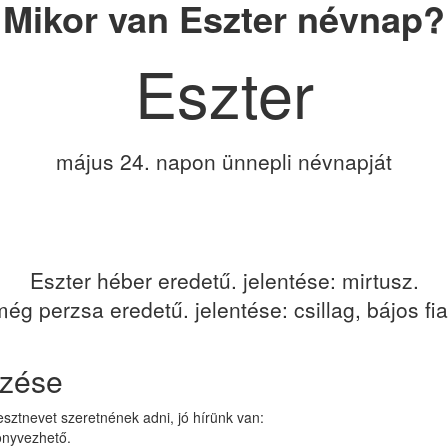
Mikor van Eszter névnap?
Eszter
május 24. napon ünnepli névnapját
Eszter héber eredetű. jelentése: mirtusz.
ég perzsa eredetű. jelentése: csillag, bájos fia
ezése
sztnevet szeretnének adni, jó hírünk van:
önyvezhető.