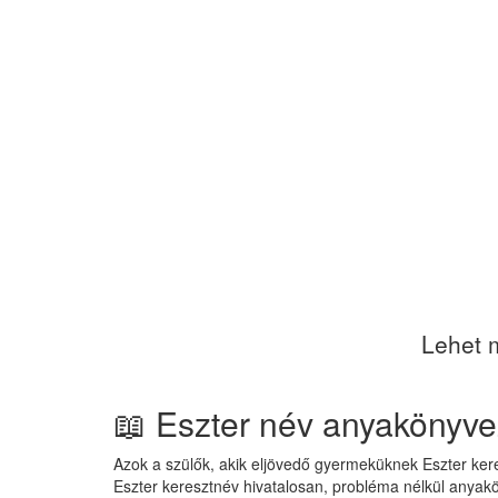
Lehet m
📖 Eszter név anyakönyv
Azok a szülők, akik eljövedő gyermeküknek Eszter kere
Eszter keresztnév hivatalosan, probléma nélkül anyak