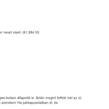
 nevet viseli. (61,884 fő)
 kudarc állapotát is. Aztán megint felfelé ível az út.
a szerelem! Ha párkapcsolatban él, és