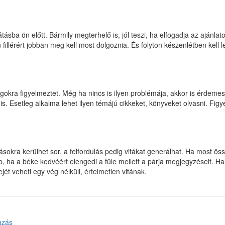
átásba ön előtt. Bármily megterhelő is, jól teszi, ha elfogadja az ajánla
llérért jobban meg kell most dolgoznia. És folyton készenlétben kell le
lgokra figyelmeztet. Még ha nincs is ilyen problémája, akkor is érdemes 
s. Esetleg alkalma lehet ilyen témájú cikkeket, könyveket olvasni. Figy
ásokra kerülhet sor, a felfordulás pedig vitákat generálhat. Ha most ös
, ha a béke kedvéért elengedi a füle mellett a párja megjegyzéseit. Ha 
ét veheti egy vég nélküli, értelmetlen vitának.
azás