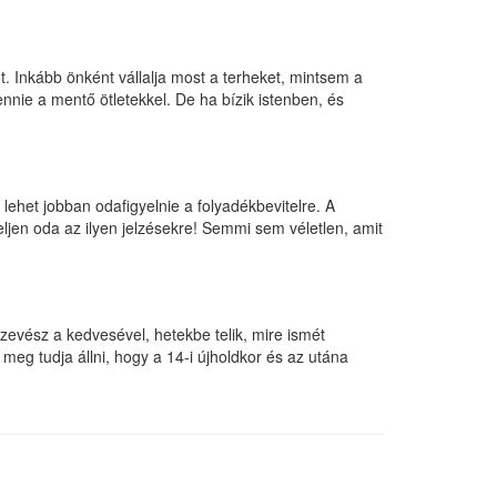
tot. Inkább önként vállalja most a terheket, mintsem a
nnie a mentő ötletekkel. De ha bízik istenben, és
lehet jobban odafigyelnie a folyadékbevitelre. A
eljen oda az ilyen jelzésekre! Semmi sem véletlen, amit
szevész a kedvesével, hetekbe telik, mire ismét
meg tudja állni, hogy a 14-i újholdkor és az utána