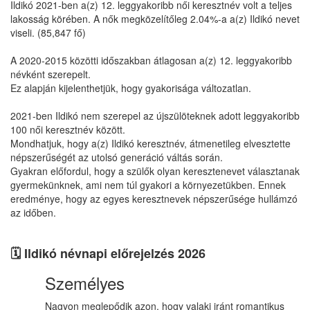
Ildikó 2021-ben a(z) 12. leggyakoribb női keresztnév volt a teljes
lakosság körében. A nők megközelítőleg 2.04%-a a(z) Ildikó nevet
viseli. (85,847 fő)
A 2020-2015 közötti időszakban átlagosan a(z) 12. leggyakoribb
névként szerepelt.
Ez alapján kijelenthetjük, hogy gyakorisága változatlan.
2021-ben Ildikó nem szerepel az újszülöteknek adott leggyakoribb
100 női keresztnév között.
Mondhatjuk, hogy a(z) Ildikó keresztnév, átmenetileg elvesztette
népszerűségét az utolsó generáció váltás során.
Gyakran előfordul, hogy a szülők olyan keresztenevet választanak
gyermekünknek, ami nem túl gyakori a környezetükben. Ennek
eredménye, hogy az egyes keresztnevek népszerűsége hullámzó
az időben.
🗓️ Ildikó névnapi előrejelzés 2026
Személyes
Nagyon meglepődik azon, hogy valaki iránt romantikus