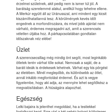
érzelmei születnek, akit pedig nem is ismer túl jól. A
barátság szerelemmé alakul, anélkül hogy tehetne ellene.
A Merkúr együtt áll az Uránusszal, ami mindent egy kicsit
kiszámíthatatlanná tesz. A körülmények kevés időt
engednek a morfondírozásra, és mivel jobb ajánlat nem
várható, érdemes megragadni azt, amit a szerencsés
véletlen útjába hoz. A párkapcsolatában gondtalan
időszaknak néz elébe!
Üzlet
A szerencsecsillag még mindig önt segíti, most leginkább
ötletek terén várhat tőle sokat. Nemcsak a saját, de a
baráti ideák is érdekesek lehetnek. Várhat egy kis pörgést
az életében. Minél meglepőbb, és különösebb az ötlet,
annál inkább megfontolást érdemel. És azt is vegye
figyelembe, hogy aki adja, az mennyire lehet segítőkész a
megvalósításban. A hiúságára alapozhat.
Egészség
Lelki bajaira is jelenthet megoldást, ha a testiekkel
foglalkozni kezd. Erre utal a két nehéz bolygó különleges