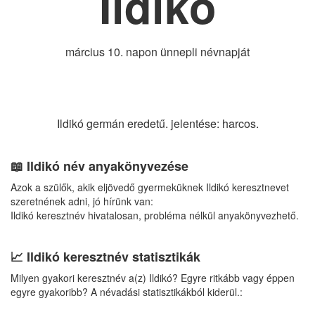
Ildikó
március 10. napon ünnepli névnapját
Ildikó germán eredetű. jelentése: harcos.
📖 Ildikó név anyakönyvezése
Azok a szülők, akik eljövedő gyermeküknek Ildikó keresztnevet
szeretnének adni, jó hírünk van:
Ildikó keresztnév hivatalosan, probléma nélkül anyakönyvezhető.
📈 Ildikó keresztnév statisztikák
Milyen gyakori keresztnév a(z) Ildikó? Egyre ritkább vagy éppen
egyre gyakoribb? A névadási statisztikákból kiderül.: