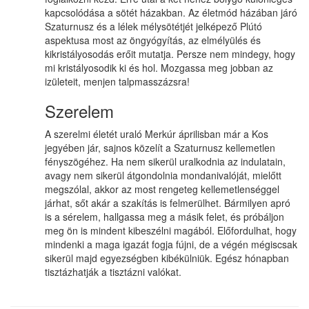
kapcsolódása a sötét házakban. Az életmód házában járó
Szaturnusz és a lélek mélysötétjét jelképező Plútó
aspektusa most az öngyógyítás, az elmélyülés és
kikristályosodás erőit mutatja. Persze nem mindegy, hogy
mi kristályosodik ki és hol. Mozgassa meg jobban az
izületeit, menjen talpmasszázsra!
Szerelem
A szerelmi életét uraló Merkúr áprilisban már a Kos
jegyében jár, sajnos közelít a Szaturnusz kellemetlen
fényszögéhez. Ha nem sikerül uralkodnia az indulatain,
avagy nem sikerül átgondolnia mondanivalóját, mielőtt
megszólal, akkor az most rengeteg kellemetlenséggel
járhat, sőt akár a szakítás is felmerülhet. Bármilyen apró
is a sérelem, hallgassa meg a másik felet, és próbáljon
meg ön is mindent kibeszélni magából. Előfordulhat, hogy
mindenki a maga igazát fogja fújni, de a végén mégiscsak
sikerül majd egyezségben kibékülniük. Egész hónapban
tisztázhatják a tisztázni valókat.