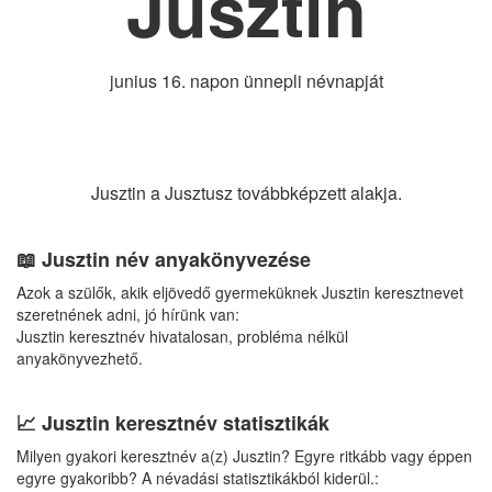
Jusztin
junius 16. napon ünnepli névnapját
Jusztin a Jusztusz továbbképzett alakja.
📖 Jusztin név anyakönyvezése
Azok a szülők, akik eljövedő gyermeküknek Jusztin keresztnevet
szeretnének adni, jó hírünk van:
Jusztin keresztnév hivatalosan, probléma nélkül
anyakönyvezhető.
📈 Jusztin keresztnév statisztikák
Milyen gyakori keresztnév a(z) Jusztin? Egyre ritkább vagy éppen
egyre gyakoribb? A névadási statisztikákból kiderül.: