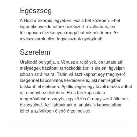
Egészség
A Hold a Skorpió jegyében lesz a hét közepén. Ettől
ingerlékenyek lehetünk, szétszórttá válhatunk, és
túlságosan érzékenyen reagálhatunk mindenre. Az
alvászavarok ellen fogyasszunk gyógyteát!
Szerelem
Uralkodó bolygója, a Vénusz a rejtélyek, és tudatalatti
mélységek házában tartózkodik április elején: figyeljen
jobban az álmaira! Talán választ kaphat egy megnyerő
idegennel kapcsolatos kérdéseire is, aki nemrégiben
bukkant fel életében. Április végén egy távoli utazás adhat
új reményt az életében. Ha a társkapcsolata
megerősítésére vágyik, egy közös út nagyszerű ötletnek
bizonyulhat. Az ifjabbaknak a tanulás is kapcsolatban
lehet a szívükben éledő érzelmekkel.