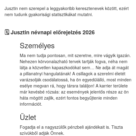
Jusztin nem szerepel a leggyakoribb keresztenevek között, ezért
nem tudunk gyakorisági statisztikákat mutatni.
🗓️ Jusztin névnapi előrejelzés 2026
Személyes
Ma nem tudja pontosan, mit szeretne, mire vágyik igazán.
Nehezen körvonalazható tervek tartják fogva, néha nem
látja a közvetlen kapaszkodókat sem… Ne adja át magát
a pillanatnyi hangulatának! A csillagok a szerelmi életét
varázsolják csodálatossá, ha ön egyedülálló, most minden
esélye megvan rá, hogy társra találjon! A karrier területe
már kevésbé rózsás: az események jelentős része az ön
háta mögött zajlik, ezért fontos begyűjtenie minden
információt.
Üzlet
Fogadja el a nagyszülők pénzbeli ajándékait is. Tiszta
szívükből adják Önnek.