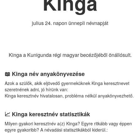
Kinga
julius 24. napon ünnepli névnapját
Kinga a Kunigunda régi magyar becézőjéből önállósult.
📖 Kinga név anyakönyvezése
Azok a szülők, akik eljövedő gyermeküknek Kinga keresztnevet
szeretnének adni, jó hírünk van:
Kinga keresztnév hivatalosan, probléma nélkül anyakönyvezhető.
📈 Kinga keresztnév statisztikák
Milyen gyakori keresztnév a(z) Kinga? Egyre ritkább vagy éppen
egyre gyakoribb? A névadási statisztikákból kiderül.: