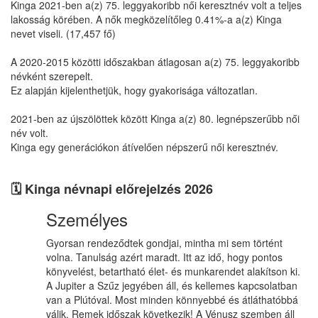
Kinga 2021-ben a(z) 75. leggyakoribb női keresztnév volt a teljes
lakosság körében. A nők megközelítőleg 0.41%-a a(z) Kinga
nevet viseli. (17,457 fő)
A 2020-2015 közötti időszakban átlagosan a(z) 75. leggyakoribb
névként szerepelt.
Ez alapján kijelenthetjük, hogy gyakorisága változatlan.
2021-ben az újszölöttek között Kinga a(z) 80. legnépszerűbb női
név volt.
Kinga egy generációkon átívelően népszerű női keresztnév.
🗓️ Kinga névnapi előrejelzés 2026
Személyes
Gyorsan rendeződtek gondjai, mintha mi sem történt
volna. Tanulság azért maradt. Itt az idő, hogy pontos
könyvelést, betartható élet- és munkarendet alakítson ki.
A Jupiter a Szűz jegyében áll, és kellemes kapcsolatban
van a Plútóval. Most minden könnyebbé és átláthatóbbá
válik. Remek időszak következik! A Vénusz szemben áll