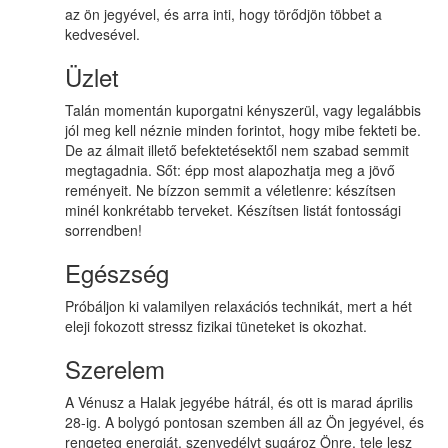
az ön jegyével, és arra inti, hogy törődjön többet a
kedvesével.
Üzlet
Talán momentán kuporgatni kényszerül, vagy legalábbis
jól meg kell néznie minden forintot, hogy mibe fekteti be.
De az álmait illető befektetésektől nem szabad semmit
megtagadnia. Sőt: épp most alapozhatja meg a jövő
reményeit. Ne bízzon semmit a véletlenre: készítsen
minél konkrétabb terveket. Készítsen listát fontossági
sorrendben!
Egészség
Próbáljon ki valamilyen relaxációs technikát, mert a hét
eleji fokozott stressz fizikai tüneteket is okozhat.
Szerelem
A Vénusz a Halak jegyébe hátrál, és ott is marad április
28-ig. A bolygó pontosan szemben áll az Ön jegyével, és
rengeteg energiát, szenvedélyt sugároz Önre, tele lesz