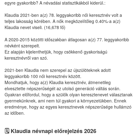
egyre gyakoribb? A névadási statisztikákból kiderül.:
Klaudia 2021-ben a(z) 78. leggyakoribb női keresztnév volt a
teljes lakosság körében. A nők megközelítőleg 0.40%-a a(z)
Klaudia nevet viseli. (16,678 fő)
A 2020-2015 közötti időszakban átlagosan a(z) 77. leggyakoribb
névként szerepelt.
Ez alapján kijelenthetjük, hogy csökkenő gyakoriságú
keresztnévről van szó.
2021-ben Klaudia nem szerepel az újszülöteknek adott
leggyakoribb 100 női keresztnév között.
Mondhatjuk, hogy a(z) Klaudia keresztnév, átmenetileg
elvesztette népszerűségét az utolsó generáció váltás során.
Gyakran előfordul, hogy a szülők olyan keresztenevet választanak
gyermekünknek, ami nem túl gyakori a környezetükben. Ennek
eredménye, hogy az egyes keresztnevek népszerűsége hullámzó
az időben.
🗓️ Klaudia névnapi előrejelzés 2026