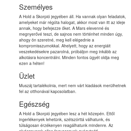
Személyes
A Hold a Skorpió jegyében áll. Ha vannak olyan feladatok,
amelyeket már régóta halogat, akkor most van itt az ideje
annak, hogy befejezze őket. A Mars elevenné és
megnyerővé teszi, de sajnos nem történhet minden úgy,
ahogy ön szeretné, meg kell elégednie a
kompromisszumokkal. Ahelyett, hogy az energiáit
veszekedésekre pazarolná, próbáljon meg inkább az
alkotásra koncentrálni. Minden fontos ügyét oldja meg
ezen a héten!
Üzlet
Muszáj tartalékolnia, mert nem várt kiadások merülhetnek
fel az otthonával kapcsolatban.
Egészség
A Hold a Skorpió jegyében lesz a hét közepén. Ettől
ingerlékenyek lehetünk, szétszórttá válhatunk, és
túlságosan érzékenyen reagálhatunk mindenre. Az