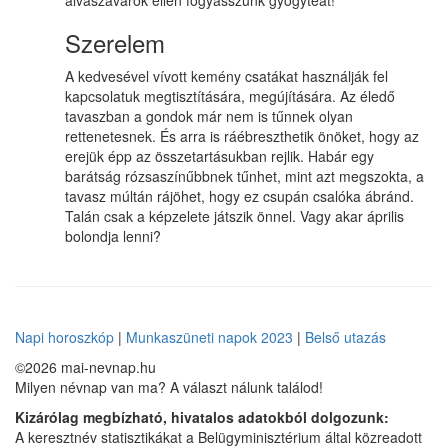
alvászavarok ellen fogyasszunk gyógyteát!
Szerelem
A kedvesével vívott kemény csatákat használják fel
kapcsolatuk megtisztítására, megújítására. Az éledő
tavaszban a gondok már nem is tűnnek olyan
rettenetesnek. És arra is ráébreszthetik önöket, hogy az
erejük épp az összetartásukban rejlik. Habár egy
barátság rózsaszínűbbnek tűnhet, mint azt megszokta, a
tavasz múltán rájöhet, hogy ez csupán csalóka ábránd.
Talán csak a képzelete játszik önnel. Vagy akar április
bolondja lenni?
Napi horoszkóp
|
Munkaszüneti napok 2023
|
Belső utazás
©2026 mai-nevnap.hu
Milyen névnap van ma? A választ nálunk találod!
Kizárólag megbízható, hivatalos adatokból dolgozunk:
A keresztnév statisztikákat a Belügyminisztérium által közreadott