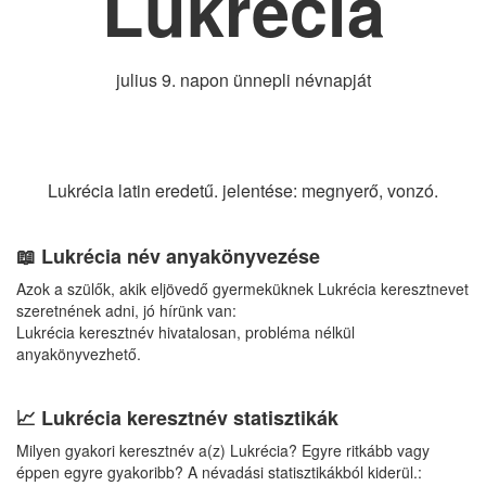
Lukrécia
julius 9. napon ünnepli névnapját
Lukrécia latin eredetű. jelentése: megnyerő, vonzó.
📖 Lukrécia név anyakönyvezése
Azok a szülők, akik eljövedő gyermeküknek Lukrécia keresztnevet
szeretnének adni, jó hírünk van:
Lukrécia keresztnév hivatalosan, probléma nélkül
anyakönyvezhető.
📈 Lukrécia keresztnév statisztikák
Milyen gyakori keresztnév a(z) Lukrécia? Egyre ritkább vagy
éppen egyre gyakoribb? A névadási statisztikákból kiderül.: