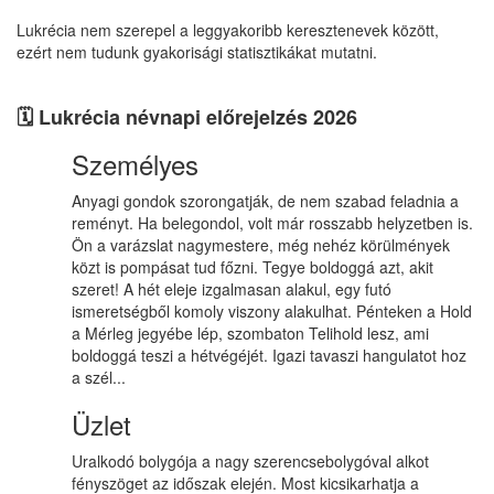
Lukrécia nem szerepel a leggyakoribb keresztenevek között,
ezért nem tudunk gyakorisági statisztikákat mutatni.
🗓️ Lukrécia névnapi előrejelzés 2026
Személyes
Anyagi gondok szorongatják, de nem szabad feladnia a
reményt. Ha belegondol, volt már rosszabb helyzetben is.
Ön a varázslat nagymestere, még nehéz körülmények
közt is pompásat tud főzni. Tegye boldoggá azt, akit
szeret! A hét eleje izgalmasan alakul, egy futó
ismeretségből komoly viszony alakulhat. Pénteken a Hold
a Mérleg jegyébe lép, szombaton Telihold lesz, ami
boldoggá teszi a hétvégéjét. Igazi tavaszi hangulatot hoz
a szél...
Üzlet
Uralkodó bolygója a nagy szerencsebolygóval alkot
fényszöget az időszak elején. Most kicsikarhatja a