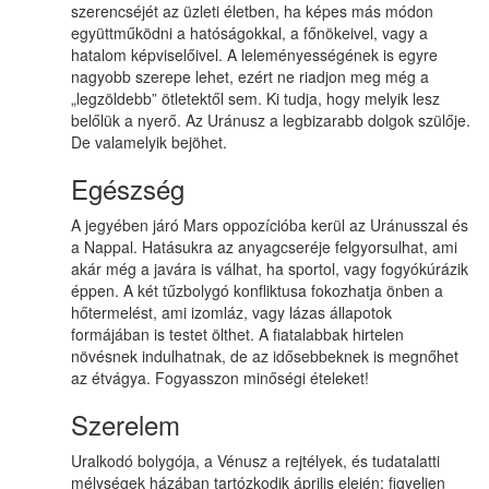
szerencséjét az üzleti életben, ha képes más módon
együttműködni a hatóságokkal, a főnökeivel, vagy a
hatalom képviselőivel. A leleményességének is egyre
nagyobb szerepe lehet, ezért ne riadjon meg még a
„legzöldebb” ötletektől sem. Ki tudja, hogy melyik lesz
belőlük a nyerő. Az Uránusz a legbizarabb dolgok szülője.
De valamelyik bejöhet.
Egészség
A jegyében járó Mars oppozícióba kerül az Uránusszal és
a Nappal. Hatásukra az anyagcseréje felgyorsulhat, ami
akár még a javára is válhat, ha sportol, vagy fogyókúrázik
éppen. A két tűzbolygó konfliktusa fokozhatja önben a
hőtermelést, ami izomláz, vagy lázas állapotok
formájában is testet ölthet. A fiatalabbak hirtelen
növésnek indulhatnak, de az idősebbeknek is megnőhet
az étvágya. Fogyasszon minőségi ételeket!
Szerelem
Uralkodó bolygója, a Vénusz a rejtélyek, és tudatalatti
mélységek házában tartózkodik április elején: figyeljen