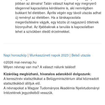
jobban az álmaira! Talán választ kaphat egy megnyerő
idegennel kapcsolatos kérdéseire is, aki nemrégiben
bukkant fel életében. Április végén egy távoli utazás adhat
új reményt az életében. Ha a társkapcsolata
megerősítésére vágyik, egy közös út nagyszerű ötletnek
bizonyulhat. Az ifjabbaknak a tanulás is kapcsolatban
lehet a szívükben éledő érzelmekkel.
Napi horoszkóp
|
Munkaszüneti napok 2023
|
Belső utazás
©2026 mai-nevnap.hu
Milyen névnap van ma? A választ nálunk találod!
Kizárólag megbízható, hivatalos adatokból dolgozunk:
A keresztnév statisztikákat a Belügyminisztérium által közreadott
statisztikákból állítjuk elő.
A névnapokat a Magyar Tudományos Akadémia Nyelvtudományi
Intézetének jegyzékéből vesszük.