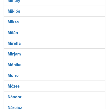
Mihály
Miklós
Miksa
Milán
Mirella
Mirjam
Mónika
Móric
Mózes
Nándor
Nárcisz