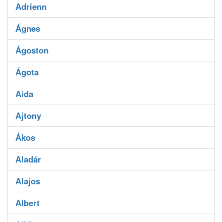
Adrienn
Ágnes
Ágoston
Ágota
Aida
Ajtony
Ákos
Aladár
Alajos
Albert