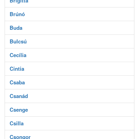
Brigitta
Brúnó
Buda
Bulcsú
Cecília
Cintia
Csaba
Csanád
Csenge
Csilla
Csongor