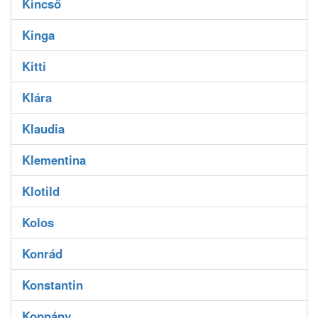
Kincső
Kinga
Kitti
Klára
Klaudia
Klementina
Klotild
Kolos
Konrád
Konstantin
Koppány