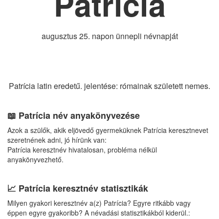
Patrícia
augusztus 25. napon ünnepli névnapját
Patrícia latin eredetű. jelentése: rómainak született nemes.
📖 Patrícia név anyakönyvezése
Azok a szülők, akik eljövedő gyermeküknek Patrícia keresztnevet
szeretnének adni, jó hírünk van:
Patrícia keresztnév hivatalosan, probléma nélkül
anyakönyvezhető.
📈 Patrícia keresztnév statisztikák
Milyen gyakori keresztnév a(z) Patrícia? Egyre ritkább vagy
éppen egyre gyakoribb? A névadási statisztikákból kiderül.: