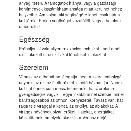
anyagi téren. A támogatók hiánya, vagy a gazdasági
körülmények kiszámíthatatlansága miatt kerülhet nehéz
helyzetbe. Ám volna, aki segítségére lehet, csak utána
kell járnia. Kérjen segítséget vezetőitől, vagy a hatalom
embereitől!
Egészség
Próbáljon ki valamilyen relaxációs technikát, mert a hét
eleji fokozott stressz fizikai tüneteket is okozhat.
Szerelem
Vénusz az otthonában látogatja meg: a szerelembolygó
ugyanis az ezt az életterületet jelentő házban jár. Nem is
kell hát önnek sem messzire mennie, ha szerelemre,
gyengédségre vágyik. Tegye inkább minél szebbé, minél
barátságosabbá az otthoni környezetét. Tavasz van, hát
rakja tele virággal a kertet, az erkélyt, az ablakokat. A
virágos növények olyan erőket, illatokat, energiákat
közvetítenek, amelyek fokozzák a Vénusz erejét.