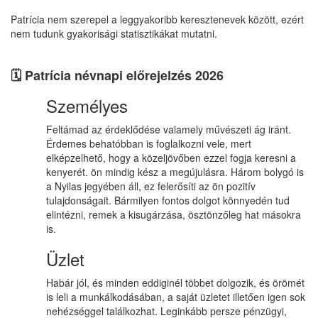
Patrícia nem szerepel a leggyakoribb keresztenevek között, ezért
nem tudunk gyakorisági statisztikákat mutatni.
🗓️ Patrícia névnapi előrejelzés 2026
Személyes
Feltámad az érdeklődése valamely művészeti ág iránt.
Érdemes behatóbban is foglalkozni vele, mert
elképzelhető, hogy a közeljövőben ezzel fogja keresni a
kenyerét. ön mindig kész a megújulásra. Három bolygó is
a Nyilas jegyében áll, ez felerősíti az ön pozitív
tulajdonságait. Bármilyen fontos dolgot könnyedén tud
elintézni, remek a kisugárzása, ösztönzőleg hat másokra
is.
Üzlet
Habár jól, és minden eddiginél többet dolgozik, és örömét
is leli a munkálkodásában, a saját üzletet illetően igen sok
nehézséggel találkozhat. Leginkább persze pénzügyi,