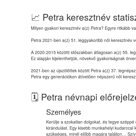
📈 Petra keresztnév statis
Milyen gyakori keresztnév a(z) Petra? Egyre ritkább va
Petra 2021-ben a(z) 51. leggyakoribb női keresztnév vo
A 2020-2015 közötti időszakban átlagosan a(z) 55. leg
Ez alapján kijelenthetjük, növekvő gyakoriságnak örve
2021-ben az újszölöttek között Petra a(z) 37. legnépsz
Petra egy generációkon átívelően népszerű női keresz
🗓️ Petra névnapi előrejel
Személyes
Kerülje a szokatlan dolgokat, és tegye széppé 
kirándulást. Egy kisebb munkahelyi kudarccal 
szükséges, minél előbb magára találjon… Szívüg