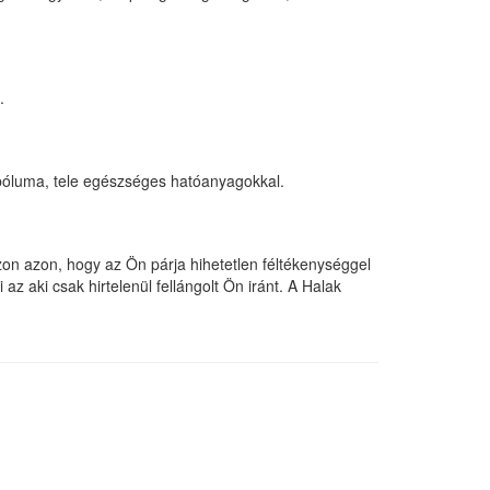
.
bóluma, tele egészséges hatóanyagokkal.
zon azon, hogy az Ön párja hihetetlen féltékenységgel
z aki csak hirtelenül fellángolt Ön iránt. A Halak