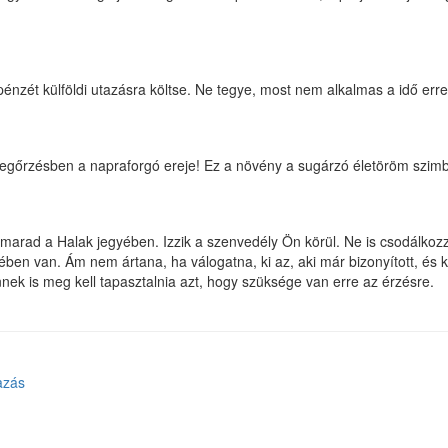
pénzét külföldi utazásra költse. Ne tegye, most nem alkalmas a idő erre
egőrzésben a napraforgó ereje! Ez a növény a sugárzó életöröm szim
 marad a Halak jegyében. Izzik a szenvedély Ön körül. Ne is csodálkoz
n van. Ám nem ártana, ha válogatna, ki az, aki már bizonyított, és ki a
nnek is meg kell tapasztalnia azt, hogy szüksége van erre az érzésre.
azás