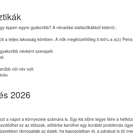
ztikák
gy éppen egyre gyakoribb? A névadási statisztikákból kiderül.:
lt a teljes lakosság körében. A nők megközelítőleg 0.64%-a a(z) Petra n
gyakoribb névként szerepelt.
nd.
erűbb női név volt.
tnév.
zés 2026
ezt a napot a környezete számára is. Egy kis időre tegye félre a hétkö
kezdődhet ez az időszak, előtérbe kerülhet egy korábbi problémás ügye,
yekben támogatják az égiek: ha kapcsolatban él, a párjával is jól megé