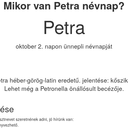
Mikor van Petra névnap?
Petra
oktober 2. napon ünnepli névnapját
tra héber-görög-latin eredetű. jelentése: kőszik
Lehet még a Petronella önállósult becézője.
zése
ztnevet szeretnének adni, jó hírünk van:
nyvezhető.