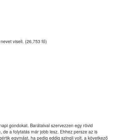
evet viseli. (26,753 fő)
znapi gondokat. Barátaival szervezzen egy rövid
 de a folytatás már jobb lesz. Ehhez persze az is
rtik egymást, ha pedig eddig szingli volt, a következő