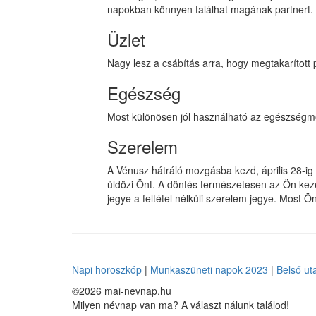
napokban könnyen találhat magának partnert.
Üzlet
Nagy lesz a csábítás arra, hogy megtakarított 
Egészség
Most különösen jól használható az egészségm
Szerelem
A Vénusz hátráló mozgásba kezd, április 28-ig
üldözi Önt. A döntés természetesen az Ön kezébe
jegye a feltétel nélküli szerelem jegye. Most Ö
Napi horoszkóp
|
Munkaszüneti napok 2023
|
Belső ut
©2026 mai-nevnap.hu
Milyen névnap van ma? A választ nálunk találod!