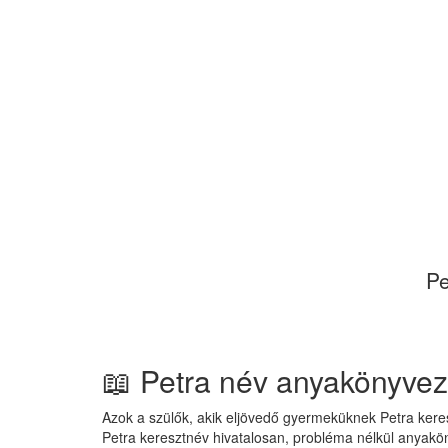
Pe
📖 Petra név anyakönyve
Azok a szülők, akik eljövedő gyermeküknek Petra keres
Petra keresztnév hivatalosan, probléma nélkül anyakö