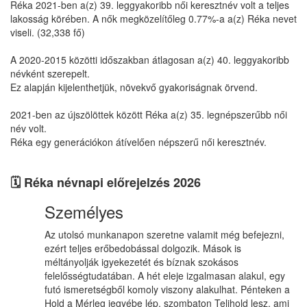
Réka 2021-ben a(z) 39. leggyakoribb női keresztnév volt a teljes
lakosság körében. A nők megközelítőleg 0.77%-a a(z) Réka nevet
viseli. (32,338 fő)
A 2020-2015 közötti időszakban átlagosan a(z) 40. leggyakoribb
névként szerepelt.
Ez alapján kijelenthetjük, növekvő gyakoriságnak örvend.
2021-ben az újszölöttek között Réka a(z) 35. legnépszerűbb női
név volt.
Réka egy generációkon átívelően népszerű női keresztnév.
🗓️ Réka névnapi előrejelzés 2026
Személyes
Az utolsó munkanapon szeretne valamit még befejezni,
ezért teljes erőbedobással dolgozik. Mások is
méltányolják igyekezetét és bíznak szokásos
felelősségtudatában. A hét eleje izgalmasan alakul, egy
futó ismeretségből komoly viszony alakulhat. Pénteken a
Hold a Mérleg jegyébe lép, szombaton Telihold lesz, ami