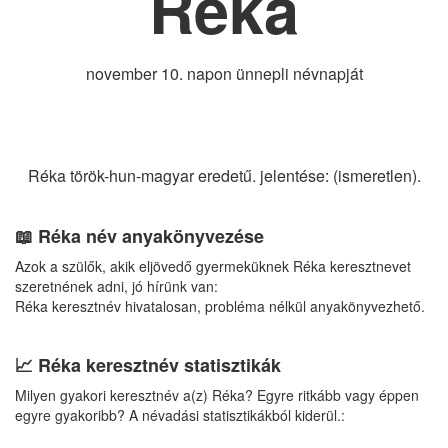
Réka
november 10. napon ünnepli névnapját
Réka török-hun-magyar eredetű. jelentése: (ismeretlen).
📖 Réka név anyakönyvezése
Azok a szülők, akik eljövedő gyermeküknek Réka keresztnevet
szeretnének adni, jó hírünk van:
Réka keresztnév hivatalosan, probléma nélkül anyakönyvezhető.
📈 Réka keresztnév statisztikák
Milyen gyakori keresztnév a(z) Réka? Egyre ritkább vagy éppen
egyre gyakoribb? A névadási statisztikákból kiderül.: