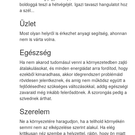
boldoggá teszi a hétvégéjét. Igazi tavaszi hangulatot hoz
a szél...
Üzlet
Most olyan helyről is érkezhet anyagi segítség, ahonnan
nem is várta volna.
Egészség
Ha nem akarod tudomásul venni a környezetedben zajló
átalakulásokat, és minden energiádat arra fordítod, hogy
ezekből kimaradhass, akkor idegrendszeri problémáid
rövidesen jelentkeznek, és amig nem működsz együtt a
fejlődésedhez szükséges változásokkal, addig egészségi
zavaraid még inkább felerősdönek. A szorongás pedig a
szivednek árthat.
Szerelem
Ne a környezetére haragudjon, ha a telihold környékén
semmi nem az elképzelése szerint alakul. Ha elég
kritikusan néz szembe a helyzettel, rájön, hogy ön miatt