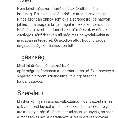
Nem lehet elégszer elismételni: az üzletben nincs
barátság. Ezt most a saját bőrén is megtapasztalhatja.
Nincs azonban önnek sem oka a sértődésre, és nagyon
jól teszi, ha maga is tartja magát ehhez a koncepcióhoz.
Különösen azért, mert most az efféle összekeverés az
esetleges sértődéseken túl még más bonyodalmakat is
magában rejtegethet. Óvakodjon attól, hogy túlságos
nagy adósságokat halmozzon fel!
Egészség
Most különösen jól használható az
egészségmegőrzésben a napraforgó ereje! Ez a növény a
sugárzó életöröm szimbóluma, tele egészséges
hatóanyagokkal.
Szerelem
Máskor könnyen váltana, változtatna, most viszont nehéz
szívvel mond búcsút a múltnak, akkor is, ha lelke mélyén
tudja, hogy a régi érzések már teljesen kihunytak, és csak
a megszokás köti a barátjához. A Mars vitákat provokál,