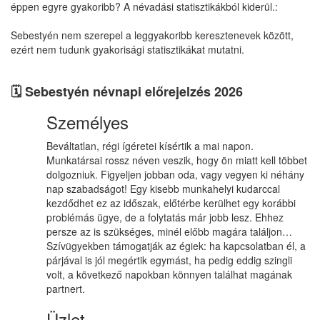
éppen egyre gyakoribb? A névadási statisztikákból kiderül.:
Sebestyén nem szerepel a leggyakoribb keresztenevek között,
ezért nem tudunk gyakorisági statisztikákat mutatni.
🗓️ Sebestyén névnapi előrejelzés 2026
Személyes
Beváltatlan, régi ígéretei kísértik a mai napon.
Munkatársai rossz néven veszik, hogy ön miatt kell többet
dolgozniuk. Figyeljen jobban oda, vagy vegyen ki néhány
nap szabadságot! Egy kisebb munkahelyi kudarccal
kezdődhet ez az időszak, előtérbe kerülhet egy korábbi
problémás ügye, de a folytatás már jobb lesz. Ehhez
persze az is szükséges, minél előbb magára találjon…
Szívügyekben támogatják az égiek: ha kapcsolatban él, a
párjával is jól megértik egymást, ha pedig eddig szingli
volt, a következő napokban könnyen találhat magának
partnert.
Üzlet