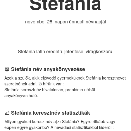
Stefánia
november 28. napon ünnepli névnapját
Stefánia latin eredetű. jelentése: virágkoszorú.
📖 Stefánia név anyakönyvezése
Azok a szülők, akik eljövedő gyermeküknek Stefánia keresztnevet
szeretnének adni, jó hírünk van:
Stefánia keresztnév hivatalosan, probléma nélkül
anyakönyvezhető.
📈 Stefánia keresztnév statisztikák
Milyen gyakori keresztnév a(z) Stefánia? Egyre ritkább vagy
éppen egyre gyakoribb? A névadási statisztikákból kiderül.: