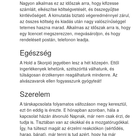
Nagyon alkalmas ez az időszak arra, hogy kifizesse
számláit, elkészítse költségvetését, és összegyűjtse
kintlévőségeit. A kimutatás biztató végeredménnyel zárul,
az összes költség és kiadás után nagy valószínűséggel
tetemes haszna marad. Alkalmas az időszak arra is, hogy
egy licencet megszerezzen, megvásároljon, és hogy
rendeléseit postán, telefonon leadja.
Egészség
A Hold a Skorpió jegyében lesz a hét közepén. Ettől
ingerlékenyek lehetünk, szétszórttá válhatunk, és
túlságosan érzékenyen reagálhatunk mindenre. Az
alvászavarok ellen fogyasszunk gyógyteát!
Szerelem
A társkapcsolata folyamatos változáson megy keresztül,
ezt ön eddig is érezte. E hónapban azonban, hála a
kapcsolat házán átvonuló Napnak, már nem csak érzi, de
tudja is. Tisztában van az okokkal és a mozgatórugókkal.
Így, ha túlteszi magát az érzelmi reakciókon (sértődés,
harag, bánat), már tenni is tud azért, hogy ha már