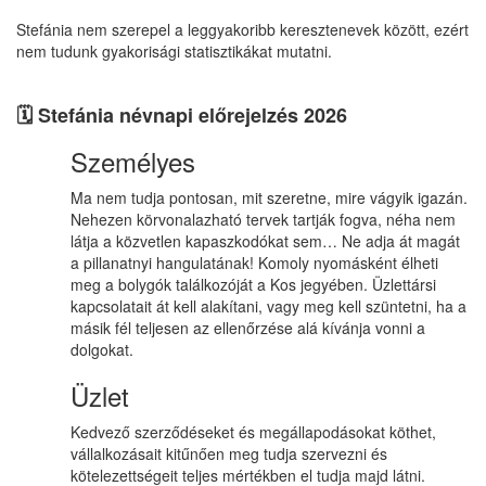
Stefánia nem szerepel a leggyakoribb keresztenevek között, ezért
nem tudunk gyakorisági statisztikákat mutatni.
🗓️ Stefánia névnapi előrejelzés 2026
Személyes
Ma nem tudja pontosan, mit szeretne, mire vágyik igazán.
Nehezen körvonalazható tervek tartják fogva, néha nem
látja a közvetlen kapaszkodókat sem… Ne adja át magát
a pillanatnyi hangulatának! Komoly nyomásként élheti
meg a bolygók találkozóját a Kos jegyében. Üzlettársi
kapcsolatait át kell alakítani, vagy meg kell szüntetni, ha a
másik fél teljesen az ellenőrzése alá kívánja vonni a
dolgokat.
Üzlet
Kedvező szerződéseket és megállapodásokat köthet,
vállalkozásait kitűnően meg tudja szervezni és
kötelezettségeit teljes mértékben el tudja majd látni.