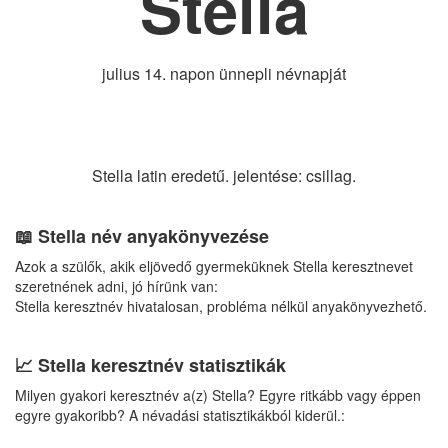
Stella
julius 14. napon ünnepli névnapját
Stella latin eredetű. jelentése: csillag.
📖 Stella név anyakönyvezése
Azok a szülők, akik eljövedő gyermeküknek Stella keresztnevet
szeretnének adni, jó hírünk van:
Stella keresztnév hivatalosan, probléma nélkül anyakönyvezhető.
📈 Stella keresztnév statisztikák
Milyen gyakori keresztnév a(z) Stella? Egyre ritkább vagy éppen
egyre gyakoribb? A névadási statisztikákból kiderül.: