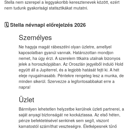
Stella nem szerepel a leggyakoribb keresztenevek között, ezért
nem tudunk gyakorisági statisztikákat mutatni.
🗓️ Stella névnapi előrejelzés 2026
Személyes
Ne hagyja magát rábeszélni olyan üzletre, amellyel
kapcsolatban gyanúi vannak. Határozottan mondjon
nemet, ha úgy érzi. A szerelem titkaira utalnak bizonyos
jelek a horoszkópjában. Az Oroszlán jegyéből induló Hold
együtt áll a Jupiterrel, és a legjobb hatását fejti ki. A hét
eleje nyugalmasabb. Péntekre rengeteg lesz a munka, de
minden sikerül. Szervezze a legfontosabbakat erre a
napra!
Üzlet
Bármilyen lehetetlen helyzetbe kerülnek üzleti partnerei, a
saját anyagi biztonságát ne kockáztassa. Az első héten,
pénze befektetésével senkinek sem segít, viszont
kamatostól számíthat veszteségre. Életképesnek tűnő