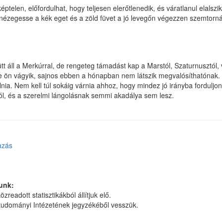
képtelen, előfordulhat, hogy teljesen elerőtlenedik, és váratlanul elalsz
 nézegesse a kék eget és a zöld füvet a jó levegőn végezzen szemtornát
tt áll a Merkúrral, de rengeteg támadást kap a Marstól, Szaturnusztól, 
e ön vágyik, sajnos ebben a hónapban nem látszik megvalósíthatónak. 
a. Nem kell túl sokáig várnia ahhoz, hogy mindez jó irányba forduljon
ól, és a szerelmi lángolásnak semmi akadálya sem lesz.
azás
unk:
zreadott statisztikákból állítjuk elő.
dományi Intézetének jegyzékéből vesszük.