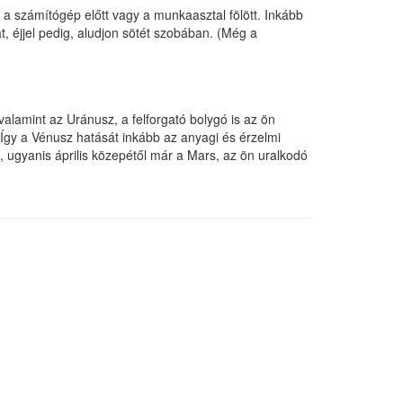
ik a számítógép előtt vagy a munkaasztal fölött. Inkább
, éjjel pedig, aludjon sötét szobában. (Még a
valamint az Uránusz, a felforgató bolygó is az ön
Így a Vénusz hatását inkább az anyagi és érzelmi
, ugyanis április közepétől már a Mars, az ön uralkodó