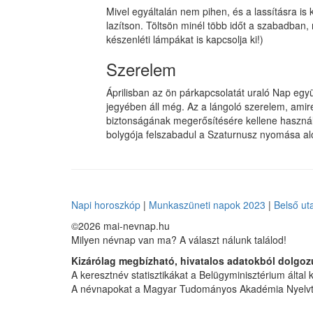
Mivel egyáltalán nem pihen, és a lassításra is 
lazítson. Töltsön minél több időt a szabadban,
készenléti lámpákat is kapcsolja ki!)
Szerelem
Áprilisban az ön párkapcsolatát uraló Nap együ
jegyében áll még. Az a lángoló szerelem, amir
biztonságának megerősítésére kellene használni
bolygója felszabadul a Szaturnusz nyomása al
Napi horoszkóp
|
Munkaszüneti napok 2023
|
Belső ut
©2026 mai-nevnap.hu
Milyen névnap van ma? A választ nálunk találod!
Kizárólag megbízható, hivatalos adatokból dolgoz
A keresztnév statisztikákat a Belügyminisztérium által kö
A névnapokat a Magyar Tudományos Akadémia Nyelvtu