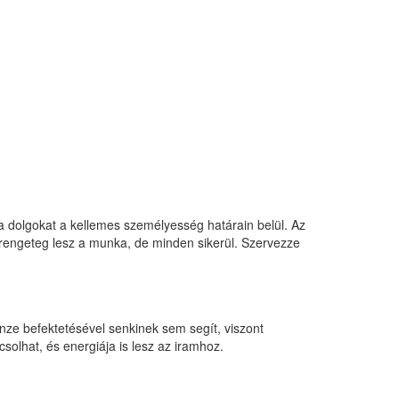
 a dolgokat a kellemes személyesség határain belül. Az
re rengeteg lesz a munka, de minden sikerül. Szervezze
énze befektetésével senkinek sem segít, viszont
solhat, és energiája is lesz az iramhoz.