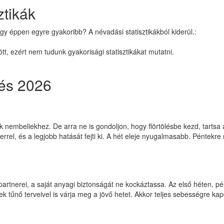
ztikák
gy éppen egyre gyakoribb? A névadási statisztikákból kiderül.:
t, ezért nem tudunk gyakorisági statisztikákat mutatni.
zés 2026
 nembeliekhez. De arra ne is gondoljon, hogy flörtölésbe kezd, tartsa
terrel, és a legjobb hatását fejti ki. A hét eleje nyugalmasabb. Péntek
 partnerei, a saját anyagi biztonságát ne kockáztassa. Az első héten, p
 tűnő terveivel is várja meg a jövő hetet. Akkor teljes sebességre kapc