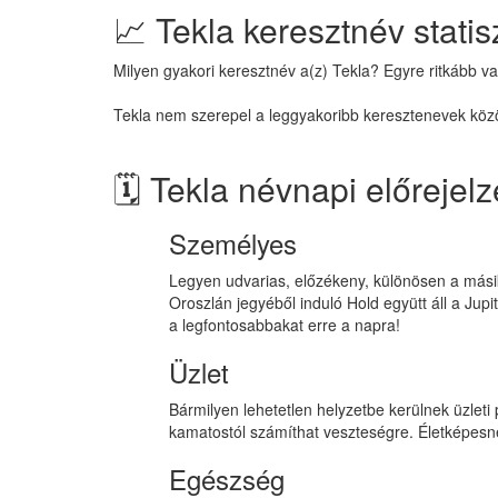
📈 Tekla keresztnév statis
Milyen gyakori keresztnév a(z) Tekla? Egyre ritkább va
Tekla nem szerepel a leggyakoribb keresztenevek közöt
🗓️ Tekla névnapi előrejel
Személyes
Legyen udvarias, előzékeny, különösen a másik
Oroszlán jegyéből induló Hold együtt áll a Jupi
a legfontosabbakat erre a napra!
Üzlet
Bármilyen lehetetlen helyzetbe kerülnek üzleti
kamatostól számíthat veszteségre. Életképesnek
Egészség