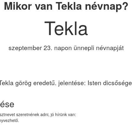
Mikor van Tekla névnap?
Tekla
szeptember 23. napon ünnepli névnapját
Tekla görög eredetű. jelentése: Isten dicsősége
zése
ztnevet szeretnének adni, jó hírünk van:
nyvezhető.