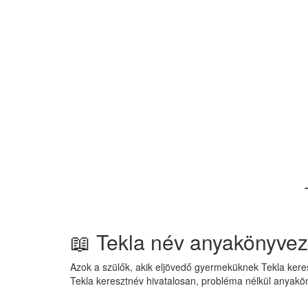
📖 Tekla név anyakönyve
Azok a szülők, akik eljövedő gyermeküknek Tekla keres
Tekla keresztnév hivatalosan, probléma nélkül anyakö