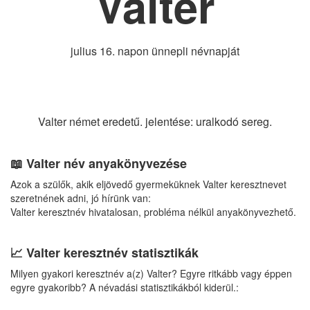
Valter
julius 16. napon ünnepli névnapját
Valter német eredetű. jelentése: uralkodó sereg.
📖 Valter név anyakönyvezése
Azok a szülők, akik eljövedő gyermeküknek Valter keresztnevet
szeretnének adni, jó hírünk van:
Valter keresztnév hivatalosan, probléma nélkül anyakönyvezhető.
📈 Valter keresztnév statisztikák
Milyen gyakori keresztnév a(z) Valter? Egyre ritkább vagy éppen
egyre gyakoribb? A névadási statisztikákból kiderül.: