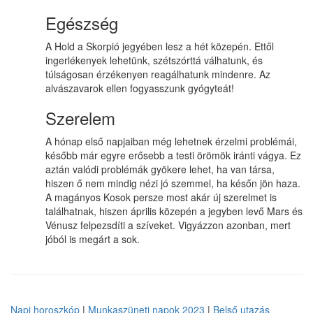
Egészség
A Hold a Skorpió jegyében lesz a hét közepén. Ettől
ingerlékenyek lehetünk, szétszórttá válhatunk, és
túlságosan érzékenyen reagálhatunk mindenre. Az
alvászavarok ellen fogyasszunk gyógyteát!
Szerelem
A hónap első napjaiban még lehetnek érzelmi problémái,
később már egyre erősebb a testi örömök iránti vágya. Ez
aztán valódi problémák gyökere lehet, ha van társa,
hiszen ő nem mindig nézi jó szemmel, ha későn jön haza.
A magányos Kosok persze most akár új szerelmet is
találhatnak, hiszen április közepén a jegyben levő Mars és
Vénusz felpezsdíti a szíveket. Vigyázzon azonban, mert
jóból is megárt a sok.
Napi horoszkóp
|
Munkaszüneti napok 2023
|
Belső utazás