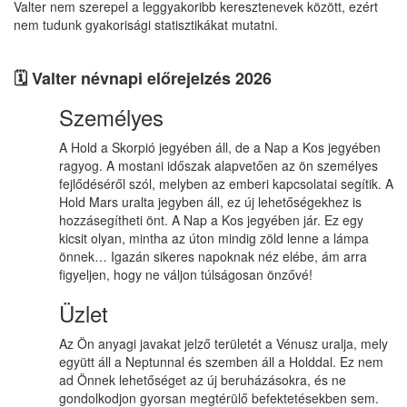
Valter nem szerepel a leggyakoribb keresztenevek között, ezért
nem tudunk gyakorisági statisztikákat mutatni.
🗓️ Valter névnapi előrejelzés 2026
Személyes
A Hold a Skorpió jegyében áll, de a Nap a Kos jegyében
ragyog. A mostani időszak alapvetően az ön személyes
fejlődéséről szól, melyben az emberi kapcsolatai segítik. A
Hold Mars uralta jegyben áll, ez új lehetőségekhez is
hozzásegítheti önt. A Nap a Kos jegyében jár. Ez egy
kicsit olyan, mintha az úton mindig zöld lenne a lámpa
önnek… Igazán sikeres napoknak néz elébe, ám arra
figyeljen, hogy ne váljon túlságosan önzővé!
Üzlet
Az Ön anyagi javakat jelző területét a Vénusz uralja, mely
együtt áll a Neptunnal és szemben áll a Holddal. Ez nem
ad Önnek lehetőséget az új beruházásokra, és ne
gondolkodjon gyorsan megtérülő befektetésekben sem.