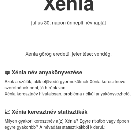
Xénia
julius 30. napon ünnepli névnapját
Xénia görög eredetű. jelentése: vendég.
📖 Xénia név anyakönyvezése
Azok a szülők, akik eljövedő gyermeküknek Xénia keresztnevet
szeretnének adni, jó hírünk van:
Xénia keresztnév hivatalosan, probléma nélkül anyakönyvezhető.
📈 Xénia keresztnév statisztikák
Milyen gyakori keresztnév a(z) Xénia? Egyre ritkább vagy éppen
egyre gyakoribb? A névadási statisztikákból kiderül.: