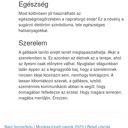
Egészség
Most különösen jól használható az
egészségmegőrzésben a napraforgó ereje! Ez a növény a
sugárzó életöröm szimbóluma, tele egészséges
hatóanyagokkal.
Szerelem
A gátlások tanító erejét ismét megtapasztalhatja. Akár a
szerelemben is. Ez azonban az életnek az a terepe, ahol
az ilyesmi csak előnyére válhat. Nyugtalan világunkban
talán éppen az a legnagyobb baj, hogy a szerelemnek
nincsen ideje kicsírázni sem, nemhogy kivirágozni. A
lassan kibontakozó szavak, a gátlásos, szelíd,
szemérmes kommunikáció abban is segíti, hogy
önmagában felfedezze az érzést. Hogy magára ismerjen,
magába merüljön. Érezzen.
Napi horoszkóp
|
Munkaszüneti napok 2023
|
Belső utazás