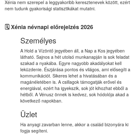
Xénia nem szerepel a leggyakoribb keresztenevek között, ezért
nem tudunk gyakorisági statisztikákat mutatni.
🗓️ Xénia névnapi előrejelzés 2026
Személyes
A Hold a Vízöntő jegyében áll, a Nap a Kos jegyében
látható. Sajnos a hét utolsó munkanapján is sok feladat
szakad a nyakába. Egyre nagyobb akadályokat kell
leküzdenie. Észjárása pontos és világos, ami elősegíti a
kommunikációt. Sikeres lehet a hivatásában és a
magánéletében is. A csillagok támogatják erővel és
energiával, ezért ha igyekszik, sok jót kihozhat ebből a
hétből. A Vénusz önnek is kedvez, sok hódolója akad a
következő napokban.
Üzlet
Ha anyagi zavarban lenne, akkor a család bizonyára ki
fogja segíteni.