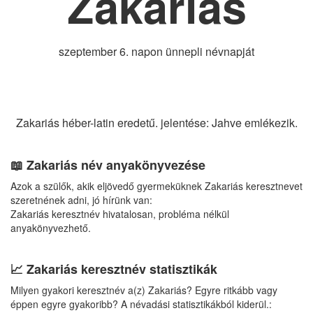
Zakariás
szeptember 6. napon ünnepli névnapját
Zakariás héber-latin eredetű. jelentése: Jahve emlékezik.
📖 Zakariás név anyakönyvezése
Azok a szülők, akik eljövedő gyermeküknek Zakariás keresztnevet
szeretnének adni, jó hírünk van:
Zakariás keresztnév hivatalosan, probléma nélkül
anyakönyvezhető.
📈 Zakariás keresztnév statisztikák
Milyen gyakori keresztnév a(z) Zakariás? Egyre ritkább vagy
éppen egyre gyakoribb? A névadási statisztikákból kiderül.: