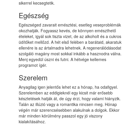
sikerrel kecsegtetik.
Egészség
Egészséged zavarait emésztési, esetleg veseproblémák
okozhatják. Fogyassz kevés, de könnyen emészthető
ételeket, igyál sok tiszta vizet, de az alkoholt és a cukros
üdítőket mellőzd. A hét első felében a barátaid, akaratuk
ellenére is az ártalmadra lehetnek. A regenerálódásodat
szolgáló magány most sokkal inkább a hasznodra válna.
Menj egyedül úszni és futni. A hétvége kellemes
programot ígér.
Szerelem
Anyagilag igen jelentős lehet ez a hónap, ha odafigyel.
Szerelemben az eddigieknél egy kicsit már erősebb
késztetések hatják át, de úgy érzi, hogy valami hiányzik.
Talán az illúzió vagy a romantika nincsen meg. Hónap
végén már szerencsésebben alakulnak a dolgok. Ekkor
már minden körülmény passzol egy jó viszony
kialakításához.