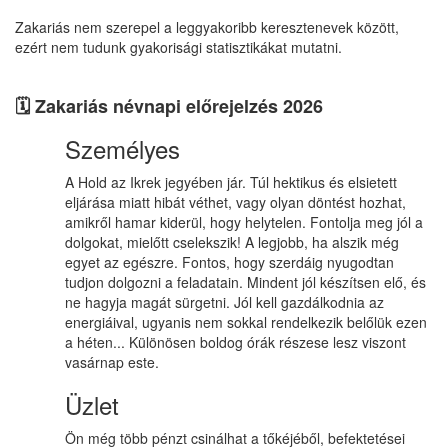
Zakariás nem szerepel a leggyakoribb keresztenevek között,
ezért nem tudunk gyakorisági statisztikákat mutatni.
🗓️ Zakariás névnapi előrejelzés 2026
Személyes
A Hold az Ikrek jegyében jár. Túl hektikus és elsietett
eljárása miatt hibát véthet, vagy olyan döntést hozhat,
amikről hamar kiderül, hogy helytelen. Fontolja meg jól a
dolgokat, mielőtt cselekszik! A legjobb, ha alszik még
egyet az egészre. Fontos, hogy szerdáig nyugodtan
tudjon dolgozni a feladatain. Mindent jól készítsen elő, és
ne hagyja magát sürgetni. Jól kell gazdálkodnia az
energiáival, ugyanis nem sokkal rendelkezik belőlük ezen
a héten... Különösen boldog órák részese lesz viszont
vasárnap este.
Üzlet
Ön még több pénzt csinálhat a tőkéjéből, befektetései